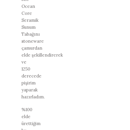
Ocean
Core
Seramik
Sunum
Tabağını
stoneware
çamurdan
elde şekillendirerek
ve
1250
derecede
pişirim
yaparak
hazırladım.
%100
elde
ürettiğim