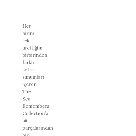
Her
birini
tek
ürettiğim
birbirinden
farklı
sofra
sunumları
içeren
The
Sea
Remembers
Collection’a
ait
parçalarından
biri