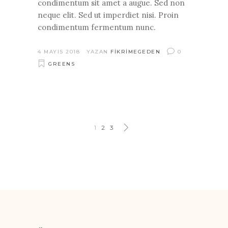
condimentum sit amet a augue. Sed non
neque elit. Sed ut imperdiet nisi. Proin
condimentum fermentum nunc.
4 MAYIS 2018
YAZAN
FIKRIMEGEDEN
0
GREENS
1
2
3