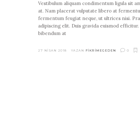
Vestibulum aliquam condimentum ligula sit ame
at. Nam placerat vulputate libero at fermentum
fermentum feugiat neque, ut ultrices nisi. P
adipiscing elit. Duis gravida euismod efficitu
bibendum at
27 NISAN 2018
YAZAN
FIKRIMEGEDEN
0