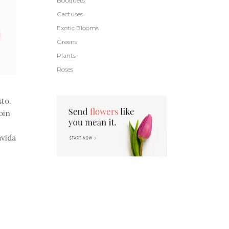
Bouquets
Cactuses
Exotic Blooms
Greens
Plants
Roses
sto.
oin
avida