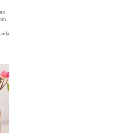
sto.
oin
avida