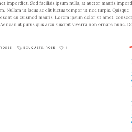
t imperdiet. Sed facilisis ipsum nulla, at auctor mauris imperd
. Nullam ut lacus ac elit luctus tempor ut nec turpis. Quisque
raesent eu euismod mauris. Lorem ipsum dolor sit amet, consec
r. Aenean ut purus quis arcu suscipit viverra non ornare nunc. 
ROSES
BOUQUETS
,
ROSE
1