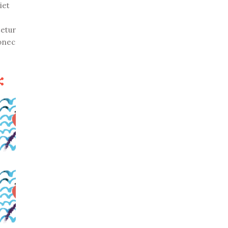
iet
tetur
Donec