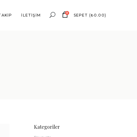
0
TAKIP
İLETIŞIM
SEPET
(
₺
0.00
)
Kategoriler