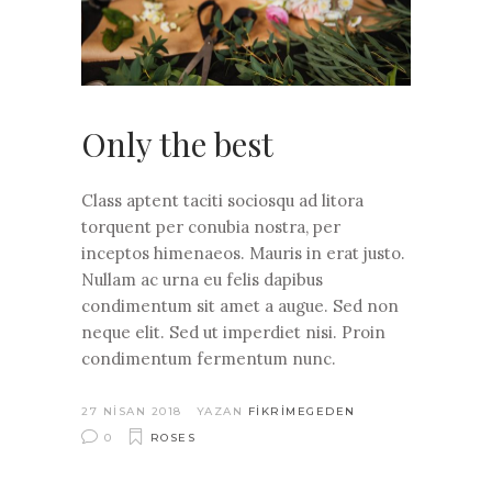
Only the best
Class aptent taciti sociosqu ad litora
torquent per conubia nostra, per
inceptos himenaeos. Mauris in erat justo.
Nullam ac urna eu felis dapibus
condimentum sit amet a augue. Sed non
neque elit. Sed ut imperdiet nisi. Proin
condimentum fermentum nunc.
27 NISAN 2018
YAZAN
FIKRIMEGEDEN
0
ROSES